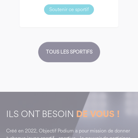
Soutenir ce sportif
TOUS LES SPORTIFS
ILS ONT BESOIN
DE VOUS !
Créé en 2022, Objectif Podium a pour mission de donner