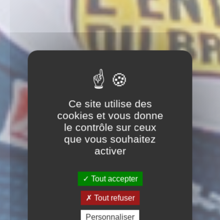
Ce site utilise des
cookies et vous donne
le contrôle sur ceux
que vous souhaitez
activer
Tout accepter
Tout refuser
Personnaliser