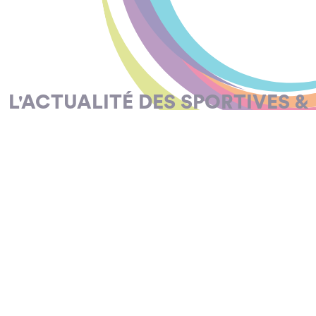
L'ACTUALITÉ DES SPORTIVES &
DES SPORTIFS