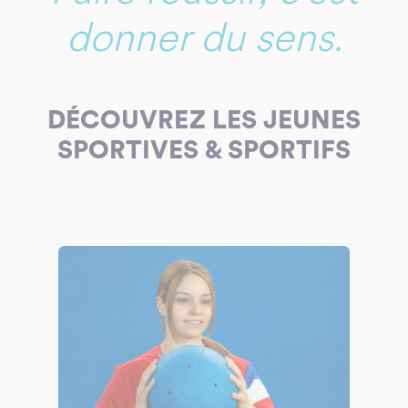
donner du sens.
DÉCOUVREZ LES JEUNES
SPORTIVES & SPORTIFS