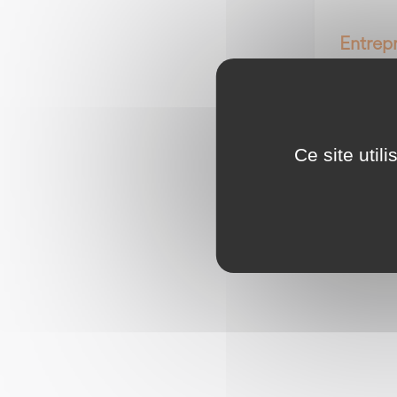
Entrepr
L'écrin 
1 Avenue
25400 
Ce site util
Site we
lunettes