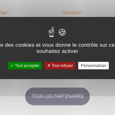
ise
Contact
à lunettes
L'écrin à lunettes
,
 Keller
Mail :
contact@lecrinalune
Arbouans
Tél. :
03.39.30.01.88
ise des cookies et vous donne le contrôle sur 
b :
https://ecrin-a-
souhaitez activer
.fr/
Tout accepter
Tout refuser
Personnaliser
TOUS LES PARTENAIRES