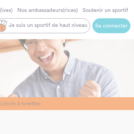
(ives)
Nos ambassadeurs(rices)
Soutenir un sportif
Je suis un sportif de haut niveau
Se connecter
L'écrin à lunettes