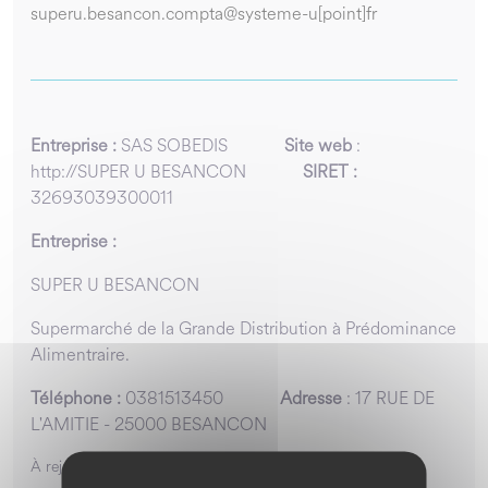
superu.besancon.compta@systeme-u[point]fr
Entreprise :
SAS SOBEDIS
Site web
:
http://SUPER U BESANCON
SIRET :
32693039300011
Entreprise :
SUPER U BESANCON
Supermarché de la Grande Distribution à Prédominance
Alimentraire.
Téléphone :
0381513450
Adresse
: 17 RUE DE
L'AMITIE - 25000 BESANCON
À rejoint Objectif Podium le 2 mars 2024