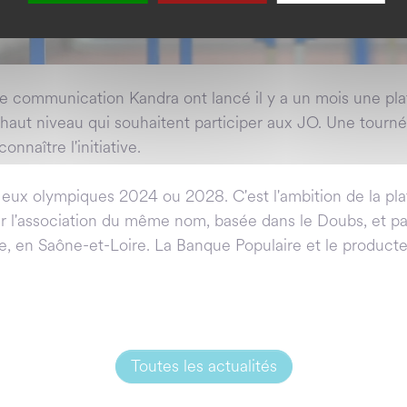
e communication Kandra ont lancé il y a un mois une pla
de haut niveau qui souhaitent participer aux JO. Une to
nnaître l'initiative.
 Jeux olympiques 2024 ou 2028. C'est l'ambition de la pl
par l'association du même nom, basée dans le Doubs, et 
ne, en Saône-et-Loire. La Banque Populaire et le product
Toutes les actualités