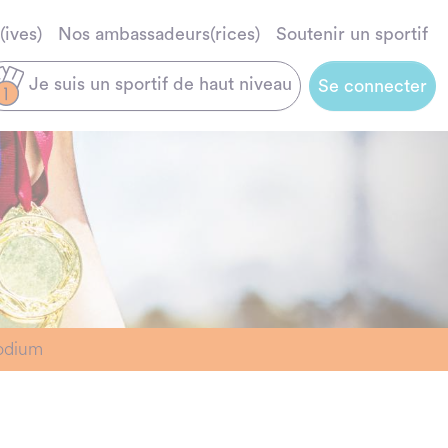
(ives)
Nos ambassadeurs(rices)
Soutenir un sportif
Je suis un sportif de haut niveau
Se connecter
podium