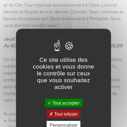
et du City Tour organisé successivement à Dijon, Lons-le-
Saunier et Etupes en mai dernier, Olympic Team continue sa
lancée et organise son 5ème événement à Pontarlier. Nous
vous donnons rendez-vous :
Jeudi 22 juin 2023 à 18H30
Au KOMPLEX - Rue Hélène Boucher - 25300 PONTARLIER
Un rendez-vous à ne pas manquer en présence d’olympiens,
Ce site utilise des
médaillés, ambassadeurs, champions, présidents sportifs,
cookies et vous donne
experts, partenaires, dirigeants d'organisations
le contrôle sur ceux
professionnelles, entreprises, élus des villes et du territoire
que vous souhaitez
ainsi que des invités privilégiés. Julie Bresset, championne
activer
olympique de VTT nous fera l'honneur d'être marraine de
cette soirée !
Tout accepter
Au programme,
Tout refuser
➢ Présentation des initiatives Olympic Team
Personnaliser